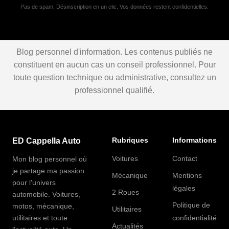
Pas de spam. Désinscription en un clic. Vos données restent confidentielles.
Blog personnel d'information. Les contenus publiés ne
constituent en aucun cas un conseil professionnel. Pour
toute question technique ou administrative, consultez un
professionnel qualifié.
Rubriques
Informations
ED Cappella Auto
Voitures
Contact
Mon blog personnel où
je partage ma passion
Mécanique
Mentions
pour l'univers
légales
2 Roues
automobile. Voitures,
Politique de
motos, mécanique,
Utilitaires
utilitaires et toute
confidentialité
Actualités