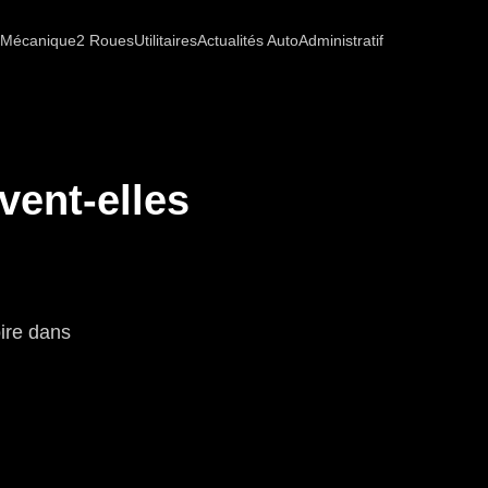
Mécanique
2 Roues
Utilitaires
Actualités Auto
Administratif
vent-elles
oire dans