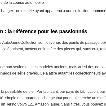
re de la course automobile
 changer - un modèle ayant appartenu à une collection renom
 : la référence pour les passionnés
e AutoJauneCollection sont devenus des points de passage oblig
t, catégorisent, mettent en lumière des pièces qui, sans eux, re
ose non seulement des modèles anciens, mais aussi des nouvea
uméros de série gravés. Cela attire autant les collectionneurs av
st la possibilité de trier. Par fabricant, par pays de fabrication, p
ité, simple en apparence, change tout pour qui cherche un modè
'un Tekno Volvo 121 Amazon jaune. Sans filtres, vous pouvez p