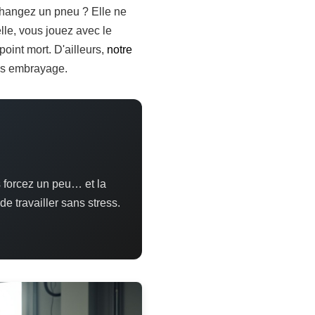
 changez un pneu ? Elle ne
lle, vous jouez avec le
oint mort. D'ailleurs,
notre
ans embrayage.
s forcez un peu… et la
e travailler sans stress.