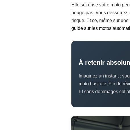
Elle sécurise votre moto pen
bouge pas. Vous desserrez u
risque. Et ce, même sur une m
guide sur les motos automat
À retenir absolu
Imaginez un instant : vou
moto bascule. Fin du rêve
Et sans dommages collat