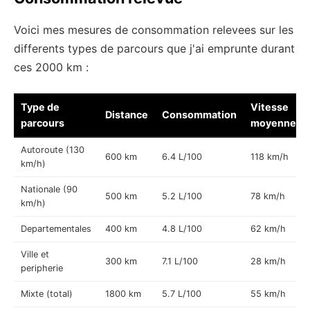
Voici mes mesures de consommation relevees sur les
differents types de parcours que j'ai emprunte durant
ces 2000 km :
Type de
Vitesse
Distance
Consommation
parcours
moyenne
Autoroute (130
600 km
6.4 L/100
118 km/h
km/h)
Nationale (90
500 km
5.2 L/100
78 km/h
km/h)
Departementales
400 km
4.8 L/100
62 km/h
Ville et
300 km
7.1 L/100
28 km/h
peripherie
Mixte (total)
1800 km
5.7 L/100
55 km/h