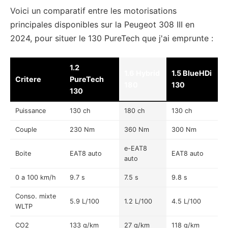
Voici un comparatif entre les motorisations
principales disponibles sur la Peugeot 308 III en
2024, pour situer le 130 PureTech que j'ai emprunte :
1.2
1.6 Hybrid
1.5 BlueHDi
Critere
PureTech
180
130
130
Puissance
130 ch
180 ch
130 ch
Couple
230 Nm
360 Nm
300 Nm
e-EAT8
Boite
EAT8 auto
EAT8 auto
auto
0 a 100 km/h
9.7 s
7.5 s
9.8 s
Conso. mixte
5.9 L/100
1.2 L/100
4.5 L/100
WLTP
CO2
133 g/km
27 g/km
118 g/km