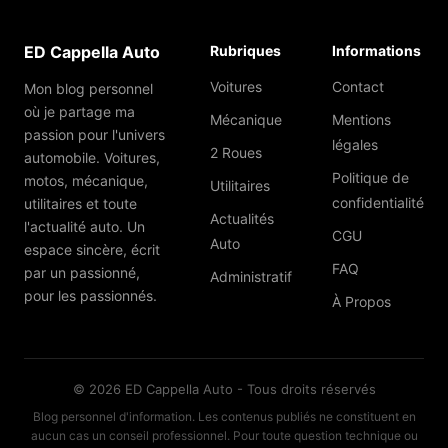
ED Cappella Auto
Rubriques
Informations
Voitures
Contact
Mon blog personnel
où je partage ma
Mécanique
Mentions
passion pour l'univers
légales
2 Roues
automobile. Voitures,
Politique de
motos, mécanique,
Utilitaires
confidentialité
utilitaires et toute
Actualités
l'actualité auto. Un
CGU
Auto
espace sincère, écrit
FAQ
par un passionné,
Administratif
pour les passionnés.
À Propos
© 2026 ED Cappella Auto - Tous droits réservés
Blog personnel d'information. Les contenus publiés ne constituent en
aucun cas un conseil professionnel. Pour toute question technique ou